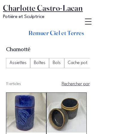
Charlotte Castro-Lacan
Potière et Sculptrice
Remuer Ciel et Terres
Chamotté
Assiettes
Boîtes
Bols
Cache pot
Chawan
11 articles
Rechercher par