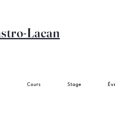
astro-Lacan
n
Cours
Stage
Év