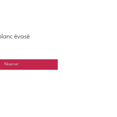
blanc évasé
Réserver