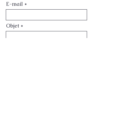
E-mail
Objet
Laisser un message
Téléphone
S'incrire à la newsletter
Envoyer