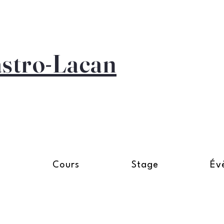
astro-Lacan
n
Cours
Stage
Év