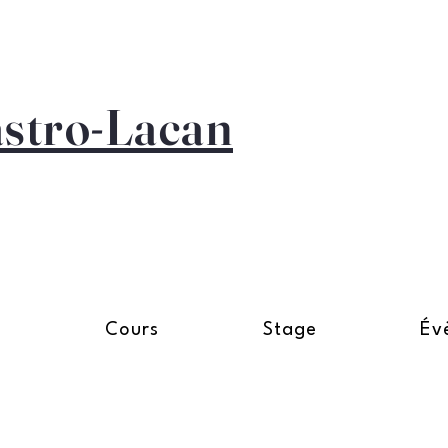
astro-Lacan
n
Cours
Stage
Év