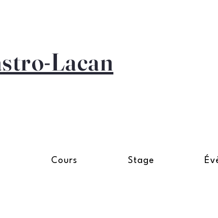
astro-Lacan
n
Cours
Stage
Év