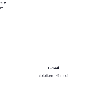
ivre
cm
E-mail
6
cieletterres@free.fr