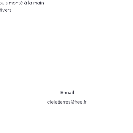
puis monté à la main
ivers
E-mail
6
cieletterres@free.fr