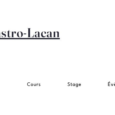
astro-Lacan
n
Cours
Stage
Év