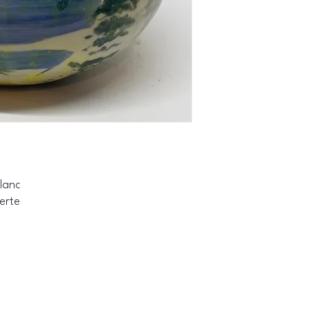
blanc
verte