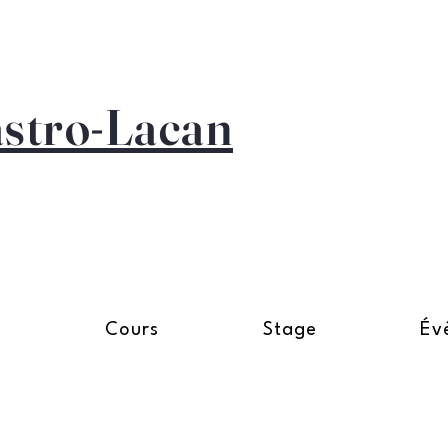
astro-Lacan
n
Cours
Stage
Év