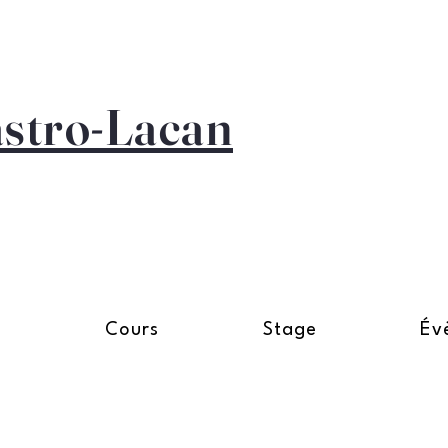
astro-Lacan
n
Cours
Stage
Év